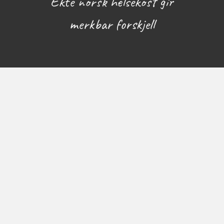
Ekte norsk helsekost gir
merkbar forskjell