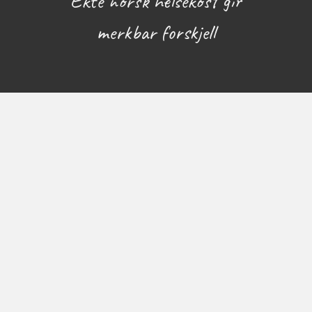
Ekte norsk helsekost gir
merkbar forskjell