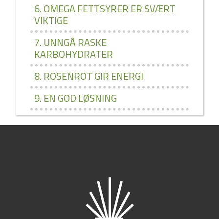
6. OMEGA FETTSYRER ER SVÆRT
VIKTIGE
7. UNNGÅ RASKE
KARBOHYDRATER
8. ROSENROT GIR ENERGI
9. EN GOD LØSNING