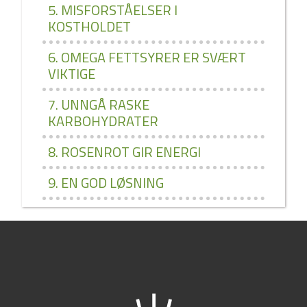
5. MISFORSTÅELSER I
KOSTHOLDET
6. OMEGA FETTSYRER ER SVÆRT
VIKTIGE
7. UNNGÅ RASKE
KARBOHYDRATER
8. ROSENROT GIR ENERGI
9. EN GOD LØSNING