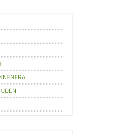
R
INNENFRA
 HUDEN