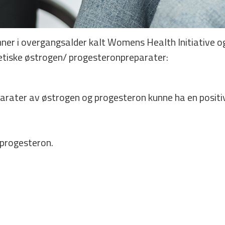
r i overgangsalder kalt Womens Health Initiative o
tetiske østrogen/ progesteron­preparater:
parater av østrogen og progesteron kunne ha en positiv
/progesteron.