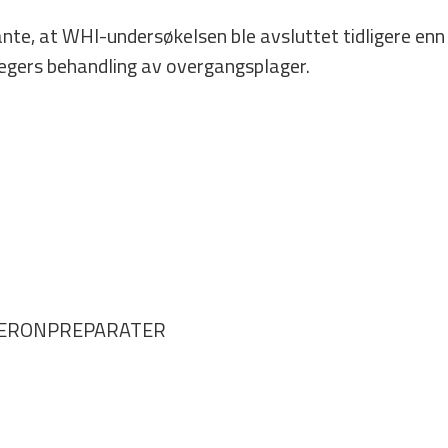
e, at WHI-­undersøkelsen ble avsluttet tidligere enn p
legers behandling av overgangsplager.
STERONPREPARATER