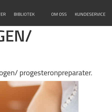
TER
BIBLIOTEK
OM OSS
KUNDESERVICE
GEN/
rogen/ progesteron­preparater.