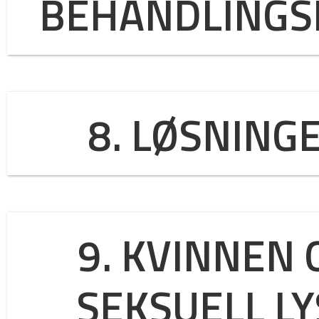
BEHANDLING
8. LØSNING
9. KVINNEN 
SEKSUELL LY