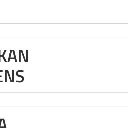
 KAN
ENS
A