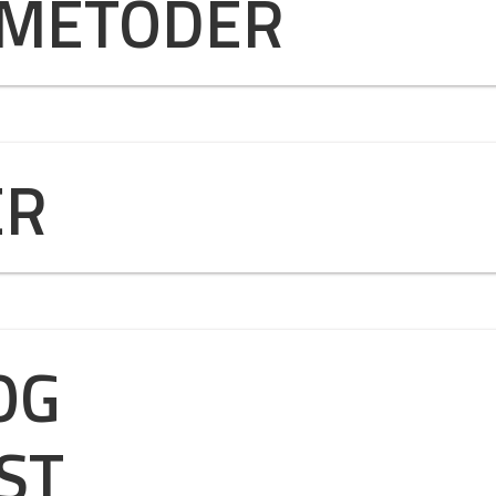
SMETODER
ER
OG
ST