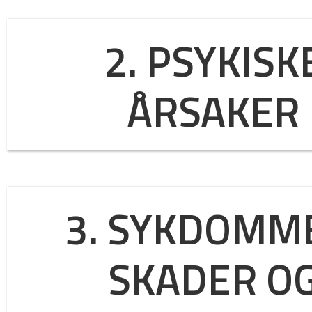
2. PSYKISK
ÅRSAKER
3. SYKDOMM
SKADER O