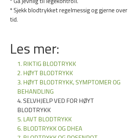
* Gå jevnlig til legekontroll.
* Sjekk blodtrykket regelmessig og gjerne over
tid.
Les mer:
1. RIKTIG BLODTRYKK
2. HØYT BLODTRYKK
3. HØYT BLODTRYKK, SYMPTOMER OG
BEHANDLING
4. SELVHJELP VED FOR HØYT
BLODTRYKK
5. LAVT BLODTRYKK
6. BLODTRYKK OG DHEA
7. BLODTRYKK OG ROSENROT