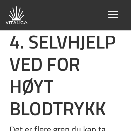
4. SELVHJELP
VED FOR
HØYT
BLODTRYKK
Det er flere grep du kan ta