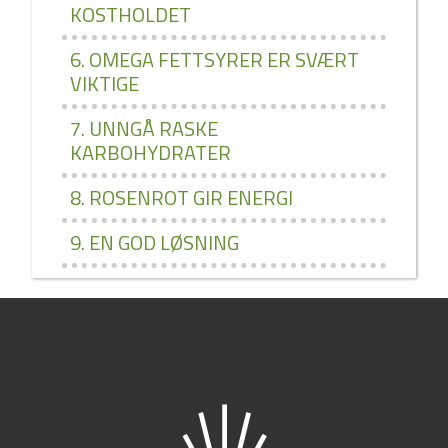
KOSTHOLDET
6. OMEGA FETTSYRER ER SVÆRT
VIKTIGE
7. UNNGÅ RASKE
KARBOHYDRATER
8. ROSENROT GIR ENERGI
9. EN GOD LØSNING